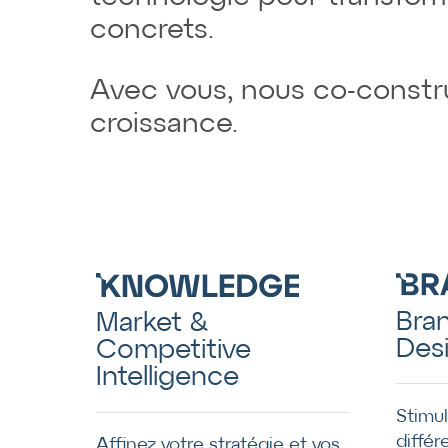
concrets.
Avec vous, nous co-constr
croissance.
Bra
Market &
Des
Competitive
Intelligence
Stimu
différ
Affinez votre stratégie et vos