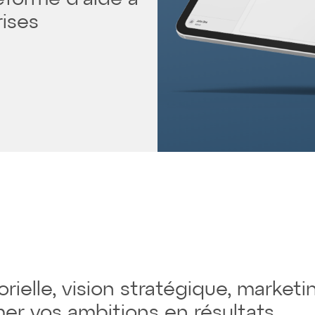
rises
rielle, vision stratégique, marketi
er vos ambitions en résultats