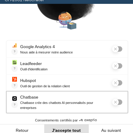
CH
-
2001
Neuchâtel
T
+41 (0)32 727 70 70
Vaud
Inox Communication
Rue du Centre 5
CH
-
1131
Tolochenaz
T
+41 (0)21 926 79 79
Contact
Terms and conditions, data
protection
Newsletter
Recevez chaque mois notre actualité, nos conseils et plein de bonnes
choses !
Sign up now