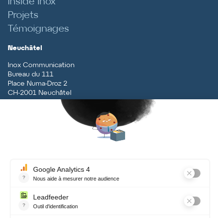
Inside Inox
Projets
Témoignages
Neuchâtel
Inox Communication
Bureau du 111
Place Numa-Droz 2
CH
-
2001
Neuchâtel
T
+41 (0)32 727 70 70
Vaud
Inox Communication
Rue du Centre 5
CH
-
1131
Tolochenaz
T
+41 (0)21 926 79 79
Contact
Terms and conditions, data
protection