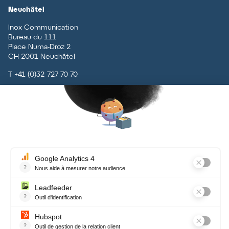
Neuchâtel
Inox Communication
Bureau du 111
Place Numa-Droz 2
CH
-
2001
Neuchâtel
T
+41 (0)32 727 70 70
Vaud
Inox Communication
Rue du Centre 5
CH
-
1131
Tolochenaz
T
+41 (0)21 926 79 79
Contact
Terms and conditions, data
protection
Newsletter
Recevez chaque mois notre actualité, nos conseils et plein de bonnes
choses !