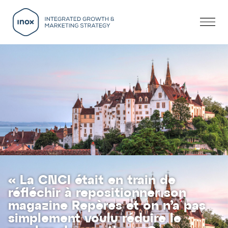
« La CNCI était en train de
réfléchir à repositionner son
magazine Repères et on n’a pas
simplement voulu réduire le