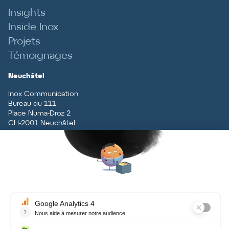
Insights
Inside Inox
Projets
Témoignages
Neuchâtel
Inox Communication
Bureau du 111
Place Numa-Droz 2
CH
-
2001
Neuchâtel
T
+41 (0)32 727 70 70
Vaud
Inox Communication
Rue du Centre 5
CH
-
1131
Tolochenaz
T
+41 (0)21 926 79 79